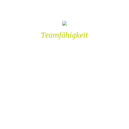
Für einander einstehen, gemeinsam
vertrauen, gemeinsam etwas schaffen.
Teamfähigkeit
Aus diesem Grund sind wir Teamfähig.