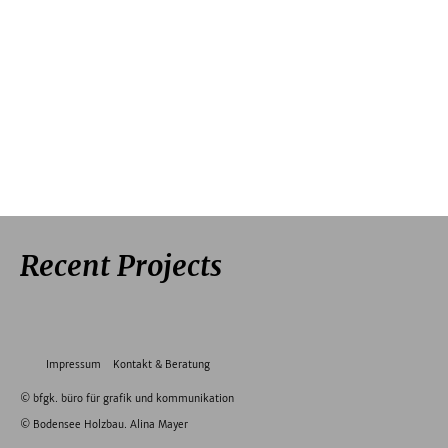
Recent Projects
Impressum
Kontakt & Beratung
©
bfgk. büro für grafik und kommunikation
©
Bodensee Holzbau. Alina Mayer