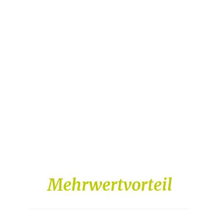
Vollholz Garage - das
flexible Platzwunder
Bei Ihnen wurde Grenz-bebaut? Zwischen
Haus und Grundstücksgrenze ist nur
begrenzt Platzvolumen? Wir haben die
perfekte Lösung für Sie, ob Carport oder
individuelle Garage in Holzbauweise.
Nachhaltigkeit und Flexibilität vereint mit
der Natur und das als kraftvoller
Naturwerkstoff Holz.
Mehrwertvorteil