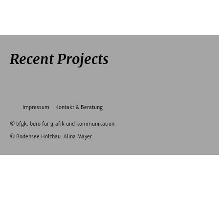
Recent Projects
Impressum
Kontakt & Beratung
©
bfgk. büro für grafik und kommunikation
©
Bodensee Holzbau. Alina Mayer